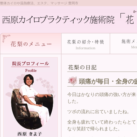
整体カイロや温熱療法、エステ、マッサージ 豊岡市
頭痛が毎日・全身の
今日はかなりの頭痛の強い方が来
した。
ツボの流れに出ていましたね。
全身も疲れていて終わったらとて
なり笑顔で帰られました。