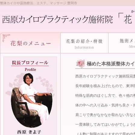
整体カイロや温熱療法、エステ、マッサージ 豊岡市
極めた本格派整体カイ
西原カイロプラクティック施術院花
長年経験を積み上げたもので、東洋
特殊な筋肉のほぐし方で、色々他の
体の中への入り込み・気持ち良さ・
肩こりで奥がなかなか取れない方な
一度体験してみてはいかがでしょう
（人数に制限がありますので早めの