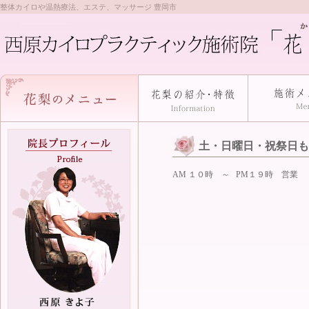
整体カイロや温熱療法、エステ、マッサージ 豊岡市
土・日曜日・祝祭日も
AM １０時 ～ PM１９時 営業