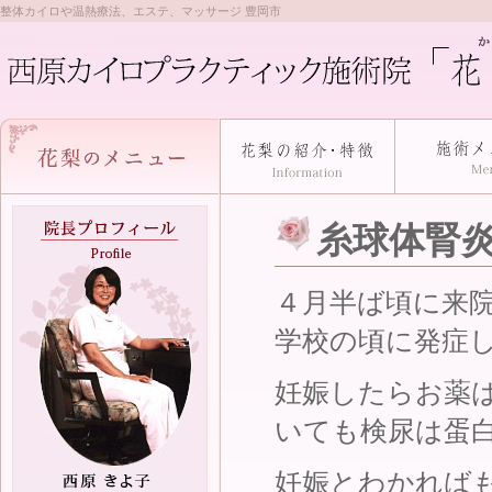
整体カイロや温熱療法、エステ、マッサージ 豊岡市
糸球体腎
４月半ば頃に来
学校の頃に発症
妊娠したらお薬
いても検尿は蛋
妊娠とわかれば