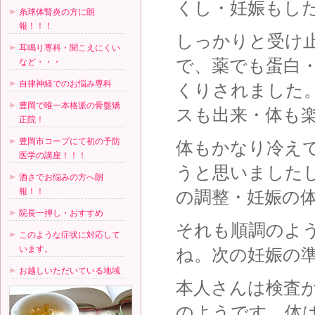
くし・妊娠もし
糸球体腎炎の方に朗
報！！！
しっかりと受け
耳鳴り専科・聞こえにくい
で、薬でも蛋白
など・・・
自律神経でのお悩み専科
くりされました
豊岡で唯一本格派の骨盤矯
スも出来・体も
正院！
豊岡市コープにて初の予防
体もかなり冷え
医学の講座！！！
うと思いました
酒さでお悩みの方へ朗
報！！
の調整・妊娠の
院長一押し・おすすめ
それも順調のよ
このような症状に対応して
います。
ね。次の妊娠の
お越しいただいている地域
本人さんは検査
のようです、体