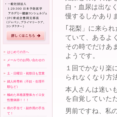
白・血尿は出な
慢するしかあり
｢花梨」に来ら
ていて、あるよ
その時でだけあ
はじめての方へ
ようです。
メールでのお問い合わせの
件
１回でかなり楽
土・日曜日・祝祭日も営業
られなくなり方
婦人科専科（不妊・生理不
順など）
本人さんは迷い
極めた本格派整体カイロ女
を自覚していた
性整体師！！！
癌の手当て・副作用の手当
男前ですね、私
て！