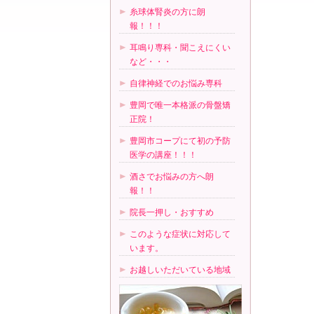
糸球体腎炎の方に朗
報！！！
耳鳴り専科・聞こえにくい
など・・・
自律神経でのお悩み専科
豊岡で唯一本格派の骨盤矯
正院！
豊岡市コープにて初の予防
医学の講座！！！
酒さでお悩みの方へ朗
報！！
院長一押し・おすすめ
このような症状に対応して
います。
お越しいただいている地域