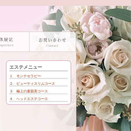
エステメニュー
１ モンテセラピー
２ ビューティスリムコース
３ 極上の素肌美コース
４ ヘッドエステコース