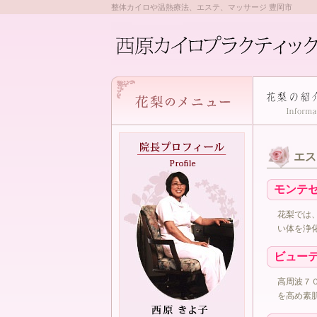
整体カイロや温熱療法、エステ、マッサージ 豊岡市
エス
モンテ
花梨では
い体を浄
ビュー
高周波７
を高め素