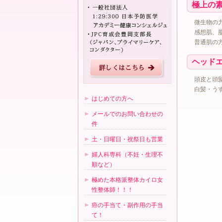
極上の素
微生物の
感想肌、
普通肌の
ヘッド
頭皮と頭
白髪・う
はじめての方へ
メールでのお問い合わせの
件
土・日曜日・祝祭日も営業
婦人科専科（不妊・生理不
順など）
極めた本格派整体カイロ女
性整体師！！！
癌の手当て・副作用の手当
て！