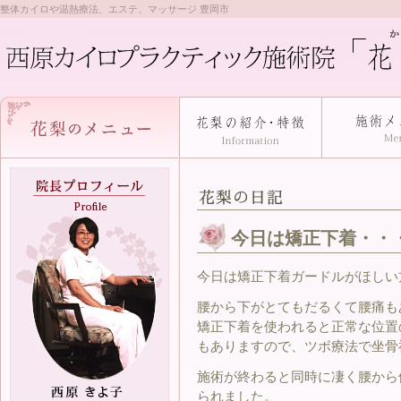
整体カイロや温熱療法、エステ、マッサージ 豊岡市
今日は矯正下着・・
今日は矯正下着ガードルがほしい
腰から下がとてもだるくて腰痛も
矯正下着を使われると正常な位置
もありますので、ツボ療法で坐骨
施術が終わると同時に凄く腰から
られました。