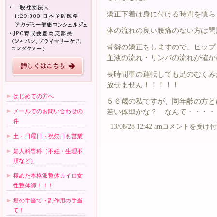
矯正下着は身に付ける時間を慣ら
体の流れの良い腰痛のない方は問
骨盤の矯正をしますので、ヒップ
血液の流れ・リンパの流れが確か
長時間車の運転しても足のむくみ
放せません！！！！！
はじめての方へ
５６歳の私ですが、同年齢の方と
若い体型かな？ なんて・・・・
メールでのお問い合わせの
件
今
13/08/28 12:42 am
コメントを受け付
日
土・日曜日・祝祭日も営業
は
矯
正
婦人科専科（不妊・生理不
下
順など）
着・・・
は
極めた本格派整体カイロ女
性整体師！！！
癌の手当て・副作用の手当
て！