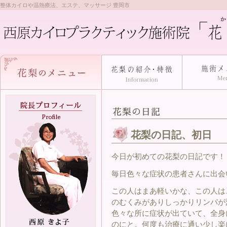
整体カイロや温熱療法、エステ、マッサージ 豊岡市
花梨の日記、初日
今日が初めての花梨の日記です！
毎日色々な症状の患者さんに出会
この人はまあ軽いかな、この人は
のむくみがありしっかりリンパが
色々な所に症状が出ていて、全身
のにと。何度も治療に通い少し楽