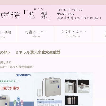
の他＞ ミネラル還元水素水生成器
応援します！
軽に”ミネラル還元水素水”