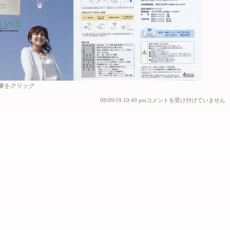
像をクリック
＜
08/09/19 10:49 pm
コメントを受け付けていません
そ
の
他
＞
ミ
ネ
ラ
ル
還
元
水
素
水
生
成
器
は