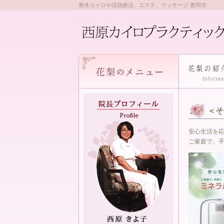
整体カイロや温熱療法、エステ、マッサージ 豊岡市
＜そ
安心生活を
ご家庭で、手