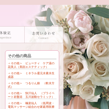
その他の商品
＜その他＞ ビューティ ケア湯の
花美人（美顔エステティック）
＜その他＞ ミネラル還元水素水生
成器
＜その他＞ つるりん娘 （軟水方
式）
＜その他＞ 快汗仙人 （プライベ
ート岩盤浴 玉川波動セラミック）
＜その他＞ 極楽仙人 （低周波・
電気マッサージ組合わせ家庭用医療