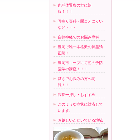
糸球体腎炎の方に朗
報！！！
耳鳴り専科・聞こえにくい
など・・・
自律神経でのお悩み専科
豊岡で唯一本格派の骨盤矯
正院！
豊岡市コープにて初の予防
医学の講座！！！
酒さでお悩みの方へ朗
報！！
院長一押し・おすすめ
このような症状に対応して
います。
お越しいただいている地域