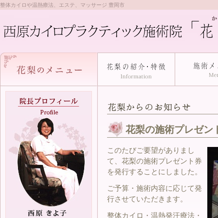
整体カイロや温熱療法、エステ、マッサージ 豊岡市
花梨の施術プレゼン
このたび
ご要望がありまし
て、花梨の施術プレゼント券
を発行することにしました。
ご予算・施術内容に応じて発
行させていただきます。
整体カイロ・温熱発汗療法・