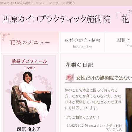
整体カイロや温熱療法、エステ、マッサージ 豊岡市
女性だけの施術院ではな
体のことで
本当に困っておられる
方、なかなか良くならない方、かな
り体が衰弱しているなどどんな症状
にも対応しています。
ぜひご相談ください！
女
14/02/21 12:50 am
コメントを受け付け
性
ていません