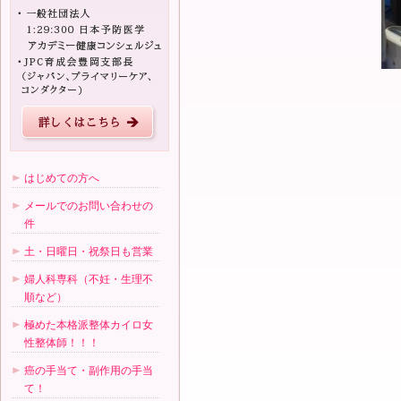
だ
け
の
施
術
院
で
は
な
い
で
す、
男
性
の
方
も
はじめての方へ
多
い
メールでのお問い合わせの
で
す
件
よ！
は
土・日曜日・祝祭日も営業
婦人科専科（不妊・生理不
順など）
極めた本格派整体カイロ女
性整体師！！！
癌の手当て・副作用の手当
て！