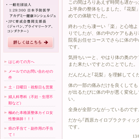
この間はろりあえず時間も遅かっ
上半身の整体をしました、｢花梨
めての体験でした。
終わったら凄ーい「楽」と心地よ
りでしたが、体の中のケアもあり
院長お任せコースでさらに体の中
です。
気持ちいーと、やはり体の奥のケ
はじめての方へ
また来たいですとのことでした。
メールでのお問い合わせの
だんだんと｢花梨」を理解してく
件
体の一部の痛みだけを良くしても
土・日曜日・祝祭日も営業
が出るたびに体の中が悪く変化し
婦人科専科（不妊・生理不
い。
順など）
全身が全部つながっているのです
極めた本格派整体カイロ女
性整体師！！！
だから｢西原カイロプラクティッ
です。
癌の手当て・副作用の手当
て！
13/